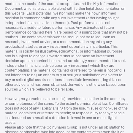
made on the basis of the current prospectus and the Key Information
Document, which are available along with further legal documentation on
this website. Each potential investor must make their own informed
decision in connection with any such investment (after having sought
independent financial advice thereon). Past performance is not
necessarily a guide to future performance. Any estimates of future
performance contained herein are based on assumptions that may not be
realised. The contents of this website should not be relied upon as
research, investment advice, or a recommendation regarding any
products, strategies, or any investment opportunity in particular. This
material is strictly for illustrative, educational, or informational purposes
and is subject to change. Investors should not base an investment
decision upon the content herein and are strongly recommended to seek
independent financial advice upon any investment which they are
contemplating. The material contained or referred to herein is not (and is
not intended to be) an offer to buy or sell (or a solicitation of an offer to
buy or sell) digital assets, nor does it constitute investment, legal, tax or
other advice; and has been obtained, derived or is otherwise based upon
sources which are believed to be reliable.
However, no guarantee can be (or is) provided in relation to the accuracy
or completeness of the same. To the extent permissible at law, CoinShares
does not accept any liability arising from the use, misuse or non-use of the
material contained or referred to herein; or responsibility for any financial
loss incurred as a result of a decision to invest in one or more digital
assets.
Please also note that the CoinShares Group is not under an obligation to
disclose or otherwise take into account the contents of this website if or