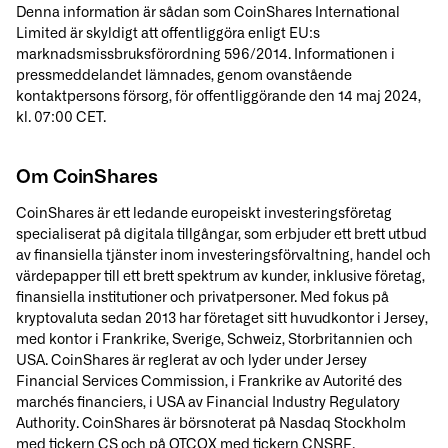
Denna information är sådan som CoinShares International
Limited är skyldigt att offentliggöra enligt EU:s
marknadsmissbruksförordning 596/2014. Informationen i
pressmeddelandet lämnades, genom ovanstående
kontaktpersons försorg, för offentliggörande den 14 maj 2024,
kl. 07:00 CET.
Om CoinShares
CoinShares är ett ledande europeiskt investeringsföretag
specialiserat på digitala tillgångar, som erbjuder ett brett utbud
av finansiella tjänster inom investeringsförvaltning, handel och
värdepapper till ett brett spektrum av kunder, inklusive företag,
finansiella institutioner och privatpersoner. Med fokus på
kryptovaluta sedan 2013 har företaget sitt huvudkontor i Jersey,
med kontor i Frankrike, Sverige, Schweiz, Storbritannien och
USA. CoinShares är reglerat av och lyder under Jersey
Financial Services Commission, i Frankrike av Autorité des
marchés financiers, i USA av Financial Industry Regulatory
Authority. CoinShares är börsnoterat på Nasdaq Stockholm
med tickern CS och på OTCQX med tickern CNSRF.