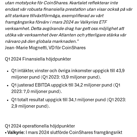
utan motstycke för CoinShares. Kvartalet reflekterar inte
endast vår robusta finansiella prestation utan visar också på vår
allt starkare tillväxtförmåga, exemplifierad av vårt
framgångsrika förvärv i mars 2024 av Valkyries ETF
verksamhet. Detta avgörande drag har gett oss möjlighet att
utöka vår verksamhet över Atlanten och ytterligare stärka vår
närvaro på den globala marknaden.”
Jean-Marie Mognetti, VD för CoinShares
Q1 2024 Finansiella höjdpunkter
Q1 intäkter, vinster och övriga inkomster uppgick till 43,9
miljoner pund (Q1 2023: 13,9 miljoner pund).
Q1 justerad EBITDA uppgick till 34,2 miljoner pund (Q1
2023: 7,0 miljoner pund).
Q1 totalt resultat uppgick till 34,1 miljoner pund (Q1 2023:
2,9 miljoner pund).
Q1 2024 operationella höjdpunkter
• Valkyrie:
I mars 2024 slutförde CoinShares framgångsrikt