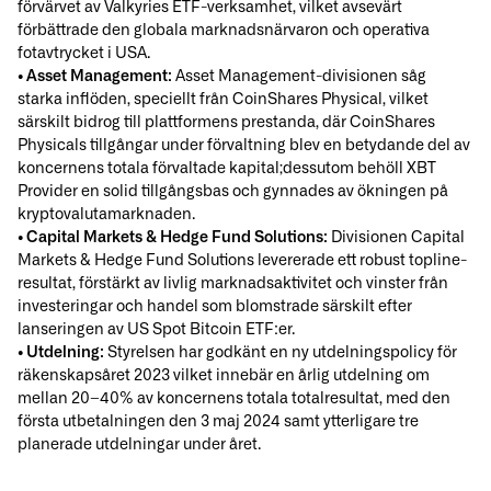
förvärvet av Valkyries ETF-verksamhet, vilket avsevärt
förbättrade den globala marknadsnärvaron och operativa
fotavtrycket i USA.
• Asset Management:
Asset Management-divisionen såg
starka inflöden, speciellt från CoinShares Physical, vilket
särskilt bidrog till plattformens prestanda, där CoinShares
Physicals tillgångar under förvaltning blev en betydande del av
koncernens totala förvaltade kapital;dessutom behöll XBT
Provider en solid tillgångsbas och gynnades av ökningen på
kryptovalutamarknaden.
• Capital Markets & Hedge Fund Solutions:
Divisionen Capital
Markets & Hedge Fund Solutions levererade ett robust topline-
resultat, förstärkt av livlig marknadsaktivitet och vinster från
investeringar och handel som blomstrade särskilt efter
lanseringen av US Spot Bitcoin ETF:er.
• Utdelning:
Styrelsen har godkänt en ny utdelningspolicy för
räkenskapsåret 2023 vilket innebär en årlig utdelning om
mellan 20–40% av koncernens totala totalresultat, med den
första utbetalningen den 3 maj 2024 samt ytterligare tre
planerade utdelningar under året.