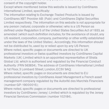
consent of the copyright holder.
Except where mentioned below this website is issued by CoinShares
International Limited, specifically:
The information relating to Exchange-Traded Products is issued by
CoinShares XBT Provider AB (Publ) and CoinShares Digital Securities
Limited respectively. The information on this website is not appropriate for
any person (natural, corporate or otherwise) who is a US Person as
defined under Regulation S of the United States Securities Act of 1933, as
amended (which such definition includes, for the avoidance of doubt, any
US resident, corporation, company, partnership or other entity established
under the laws of the United States). Accordingly, this information should
not be distributed to, used by or relied upon by any US Person;
Where noted, specific pages or documents are directed to UK
professional investors or Swiss qualified investors by CoinShares Capital
Markets (UK) Limited which is an appointed representative of Strata
Global Ltd. which is authorised and regulated by the Financial Conduct
Authority (FRN 563834). The address of CoinShares International Limited
is 1st Floor, 3 Lombard Street, London, EC3V 9AQ;
Where noted, specific pages or documents are directed to EU
professional investors by CoinShares Asset Management a French asset
management company regulated by the Autorité des Marchés Financiers
(number GP-19000015);
Where noted, specific pages or documents are directed to professional
investors by CoinShares (Jersey) Limited which is regulated by the Jersey
Financial Services Commission (number 102184).