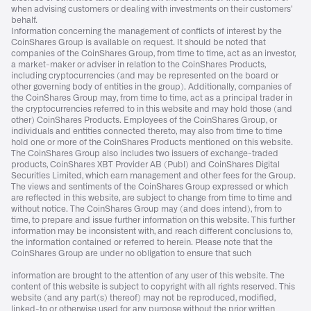
when advising customers or dealing with investments on their customers’
behalf.
Information concerning the management of conflicts of interest by the
CoinShares Group is available on request. It should be noted that
companies of the CoinShares Group, from time to time, act as an investor,
a market-maker or adviser in relation to the CoinShares Products,
including cryptocurrencies (and may be represented on the board or
other governing body of entities in the group). Additionally, companies of
the CoinShares Group may, from time to time, act as a principal trader in
the cryptocurrencies referred to in this website and may hold those (and
other) CoinShares Products. Employees of the CoinShares Group, or
individuals and entities connected thereto, may also from time to time
hold one or more of the CoinShares Products mentioned on this website.
The CoinShares Group also includes two issuers of exchange-traded
products, CoinShares XBT Provider AB (Publ) and CoinShares Digital
Securities Limited, which earn management and other fees for the Group.
The views and sentiments of the CoinShares Group expressed or which
are reflected in this website, are subject to change from time to time and
without notice. The CoinShares Group may (and does intend), from to
time, to prepare and issue further information on this website. This further
information may be inconsistent with, and reach different conclusions to,
the information contained or referred to herein. Please note that the
CoinShares Group are under no obligation to ensure that such
information are brought to the attention of any user of this website. The
content of this website is subject to copyright with all rights reserved. This
website (and any part(s) thereof) may not be reproduced, modified,
linked-to or otherwise used for any purpose without the prior written