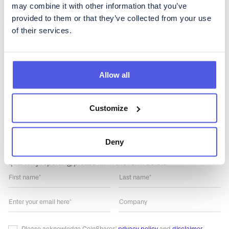
Governance
Media
may combine it with other information that you’ve
provided to them or that they’ve collected from your use
Data
of their services.
Allow all
Customize
Get regular updates about
CoinShares
Deny
To subscribe to our Investor Relations newsletter, containing
regular updates about developments in the business as well as
quarterly reporting, please fill in the form below.
Please acknowledge CoinShares'
privacy policy
and
disclaimer